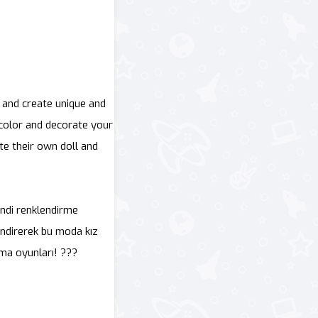
 and create unique and
o color and decorate your
te their own doll and
endi renklendirme
lendirerek bu moda kız
ama oyunları! ???