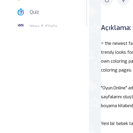
Quiz
Açıklama:
Yarış & Sürüş
Nişan
= the newest fa
trendy looks for
Simülasyon
own coloring pa
coloring pages.
Spor
Strateji
"Oyun.Online" ad
sayfalarını oluşt
Macera
boyama kitabınd
Beceri
Yeni bir bebek t
Atari Salonu