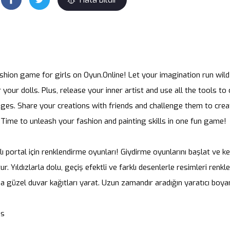
shion game for girls on Oyun.Online! Let your imagination run wild
 your dolls. Plus, release your inner artist and use all the tools t
ges. Share your creations with friends and challenge them to crea
 Time to unleash your fashion and painting skills in one fun game!
lı portal için renklendirme oyunları! Giydirme oyunlarını başlat ve k
ur. Yıldızlarla dolu, geçiş efektli ve farklı desenlerle resimleri renk
a güzel duvar kağıtları yarat. Uzun zamandır aradığın yaratıcı boy
as