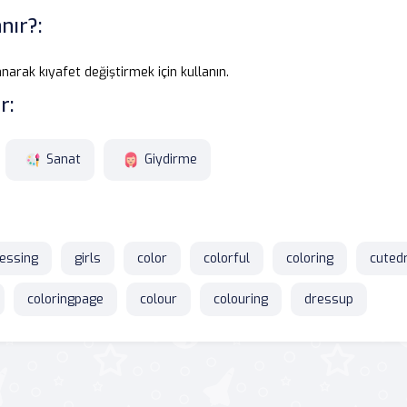
nır?:
lanarak kıyafet değiştirmek için kullanın.
r:
Sanat
Giydirme
essing
girls
color
colorful
coloring
cuted
coloringpage
colour
colouring
dressup