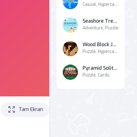
Casual, Hypercasual, Shooter, Agility, Battle
Seashore Treasure
Adventure, Puzzle
Wood Block Journey
Puzzle, Hypercasual
Pyramid Solitaire
Puzzle, Cards
Tam Ekran