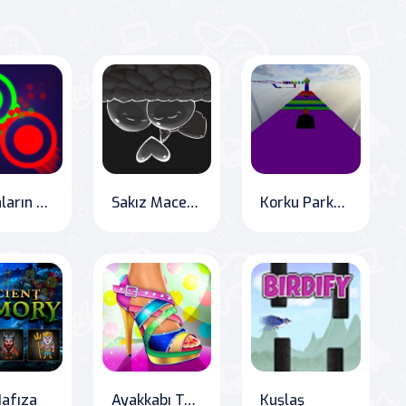
Noktaların Çatışması
Sakız Maceraları DX
Korku Parkuru: Halloween Macerası
Hafıza
Ayakkabı Tasarımcısı
Kuşlaş