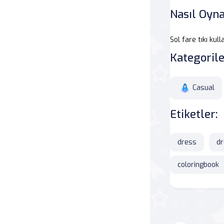
Nasıl Oyna
Savaş
Sol fare tıkı kul
Masa
Kategorile
Masa Oyunları
Casual
Kart
Etiketler:
Bakım
dress
dr
Klasik Oyunlar
coloringbook
Dövüş
false