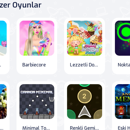
zer Oyunlar
an Okuma
Barbiecore
Lezzetli Dondurma Fabrikası
 Altı Bisikleti Zorlu Parkur
Minimal Top,Cannon Minimal çok eğlenceli ve zorlu bir oyundur. 20 bölüm ile geliştirilen bu oyunda hedefiniz sadece topu sepete atmak.,Oyun içi talimatları takip edin. oyuntak.com adresinde oyna!
Renkli Gemici Atıcı
Eski 