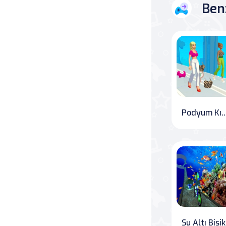
Ben
Podyum Kızı Meyd
Su