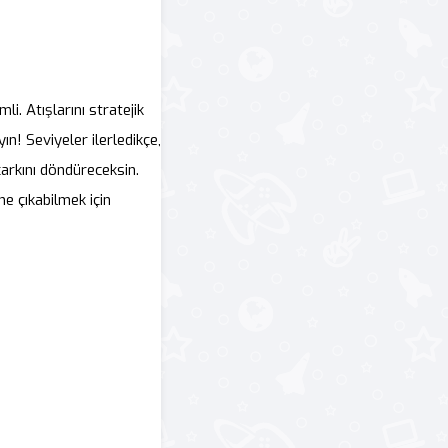
i. Atışlarını stratejik
n! Seviyeler ilerledikçe,
çarkını döndüreceksin.
ne çıkabilmek için