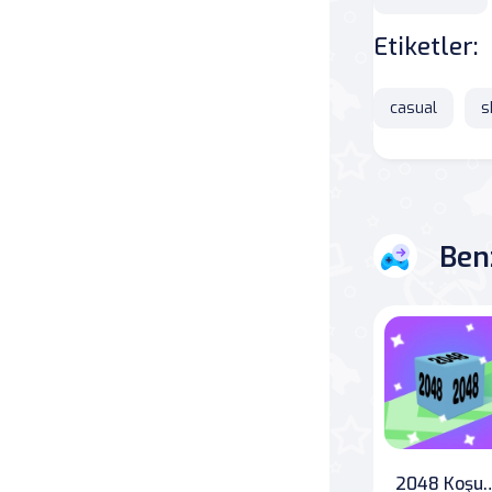
Etiketler:
Savaş
Masa
casual
s
Masa Oyunları
Kart
Ben
Bakım
Klasik Oyunlar
Dövüş
false
2048 Koş