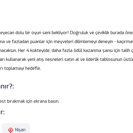
eyecan dolu bir oyun seni bekliyor! Doğruluk ve çeviklik burada öneml
 ve fazladan puanlar için meyveleri dilimlemeyi deneyin - kaçırmayı
nacaksın. Her 4 kokteylde, daha fazla ödül kazanma şansı için talih 
rı kullanarak yeni atış nesneleri satın al ve liderlik tablosunun üstü
rı toplamayı hedefle.
nır?:
st bırakmak için ekrana basın.
r:
Nişan