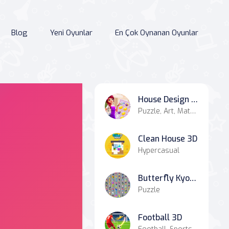
Blog
Yeni Oyunlar
En Çok Oynanan Oyunlar
House Design Match 3
Puzzle, Art, Match-3
Clean House 3D
Hypercasual
Butterfly Kyodai Deluxe
Puzzle
Football 3D