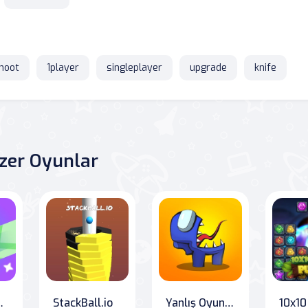
hoot
1player
singleplayer
upgrade
knife
zer Oyunlar
ucusu
StackBall.io
Yanlış Oyuncular Arasında