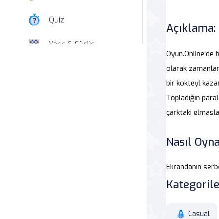
Quiz
Açıklama:
Yarış & Sürüş
Oyun.Online'de h
Nişan
olarak zamanlama
bir kokteyl kaza
Simülasyon
Topladığın parala
çarktaki elmasla
Spor
Nasıl Oyna
Strateji
Macera
Ekrandanın serbe
Kategorile
Beceri
Casual
Atari Salonu