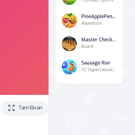
Football, Sports
PineApplePen Deluxe
Adventure
Master Checkers Multiplayer
Board
Sausage Run
.IO, Hypercasual, Agility, Casual
Tam Ekran