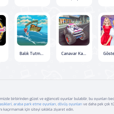
Balık Tutma Çılgınlığı
Canavar Kamyon Şovlar Ücretsiz Jeep Yarış Oyunları
mizde birbirinden güzel ve eğlenceli oyunlar bulabilir, bu oyunları b
asikleri
,
araba park etme oyunları
,
dövüş oyunları
ve daha pek çok tü
nı kaçırmamak için siteyi sıklıkla ziyaret edin.