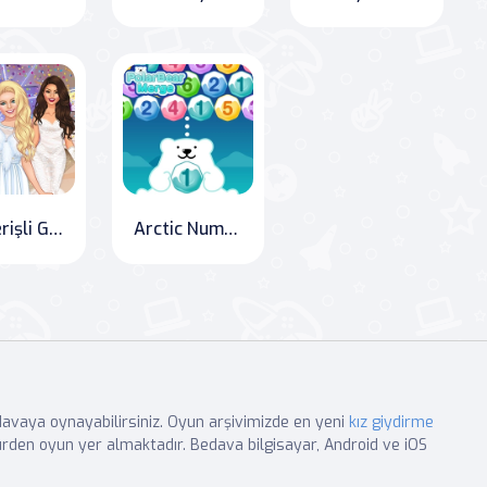
Gösterişli Giydirme - Kızlar Oyunları
Arctic Number Merge: Ice Blast
edavaya oynayabilirsiniz. Oyun arşivimizde en yeni
kız giydirme
rden oyun yer almaktadır. Bedava bilgisayar, Android ve iOS