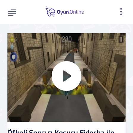
Öfkeli Sonsuz Koşucu Ejderha ile