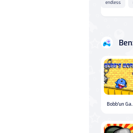
endless
Savaş
Masa
Ben
Masa Oyunları
Kart
Bakım
Klasik Oyunlar
Dövüş
Bobb'un Gast
false