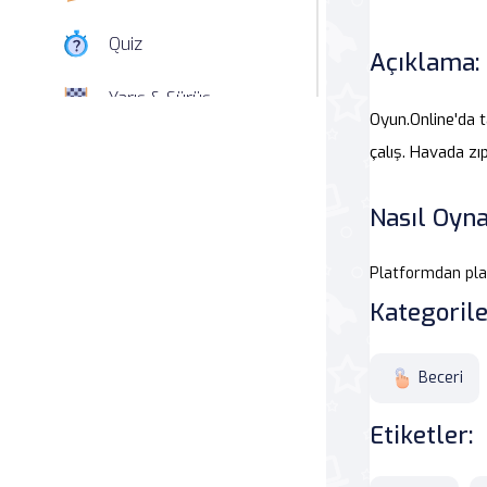
Quiz
Açıklama:
Yarış & Sürüş
Oyun.Online'da t
Nişan
çalış. Havada zı
Simülasyon
Nasıl Oyna
Spor
Platformdan pla
Kategorile
Strateji
Macera
Beceri
Beceri
Etiketler:
Atari Salonu