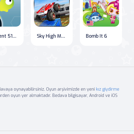
Labirent 51: Ateş Kulesi Macerası
Sky High Monster Truck Madness
Bomb It 6
edavaya oynayabilirsiniz. Oyun arşivimizde en yeni
kız giydirme
rden oyun yer almaktadır. Bedava bilgisayar, Android ve iOS