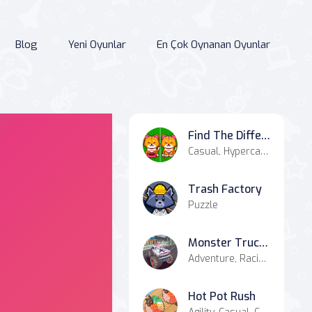
Blog
Yeni Oyunlar
En Çok Oynanan Oyunlar
Find The Difference Animal
Casual, Hypercasual, Puzzle, Quiz
Trash Factory
Puzzle
Monster Truck Stunts Free Jeep Racing Games
Adventure, Racing & Driving, Agility, Casual, Simulation
Hot Pot Rush