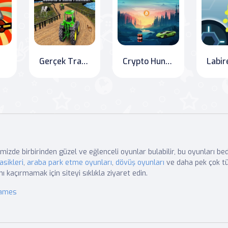
Gerçek Traktör Çiftçilik Simülatörü: Ağır Hizmet Traktör Çiftçiliği
Crypto Hunter: Catch Them All!
mizde birbirinden güzel ve eğlenceli oyunlar bulabilir, bu oyunları b
asikleri
,
araba park etme oyunları
,
dövüş oyunları
ve daha pek çok tü
nı kaçırmamak için siteyi sıklıkla ziyaret edin.
Games