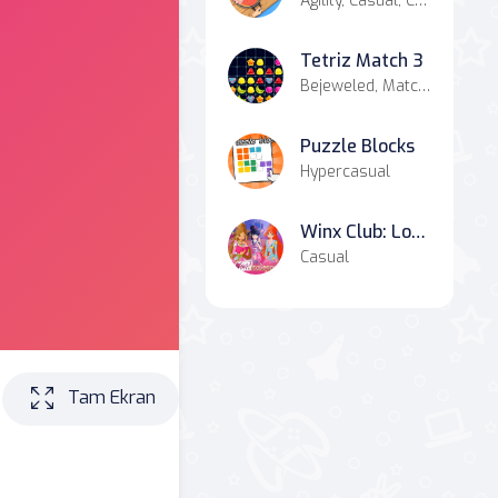
Agility, Casual, Casual
Tetriz Match 3
Bejeweled, Match-3
Puzzle Blocks
Hypercasual
Winx Club: Love and Pet
Casual
Tam Ekran