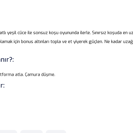
atlı yeşil cüce ile sonsuz koşu oyununda ilerle. Sınırsız koşuda e
plamak için bonus altınları topla ve et yiyerek güçlen. Ne kadar uza
nır?:
tforma atla. Çamura düşme.
r: