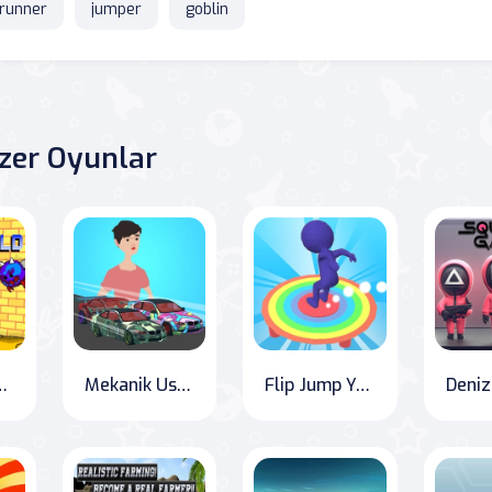
runner
jumper
goblin
zer Oyunlar
ronomi Macerası
Mekanik Ustası Koşusu
Flip Jump Yarışı 3D