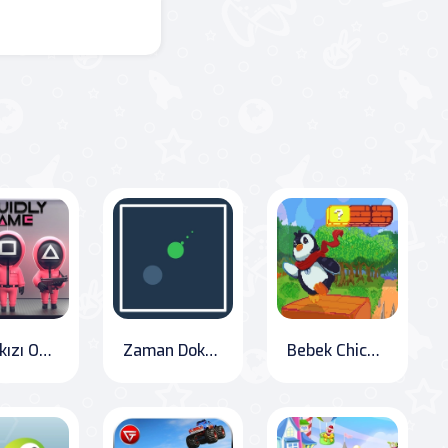
Denizkızı Oyunu
Zaman Dokunuşu
Bebek Chicco'nun Maceraları