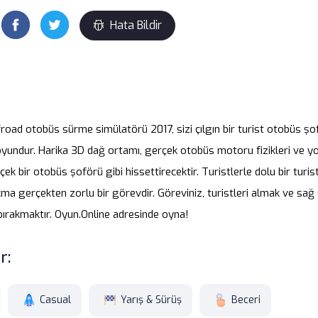
Hata Bildir
road otobüs sürme simülatörü 2017, sizi çılgın bir turist otobüs ş
yundur. Harika 3D dağ ortamı, gerçek otobüs motoru fizikleri ve yol
rçek bir otobüs şoförü gibi hissettirecektir. Turistlerle dolu bir turi
akma gerçekten zorlu bir görevdir. Göreviniz, turistleri almak ve sağ
bırakmaktır. Oyun.Online adresinde oyna!
r:
Casual
Yarış & Sürüş
Beceri