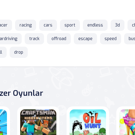
acer
racing
cars
sport
endless
3d
c
ardriving
track
offroad
escape
speed
bu
ll
drop
zer Oyunlar