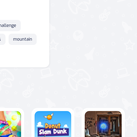
hallenge
s
mountain