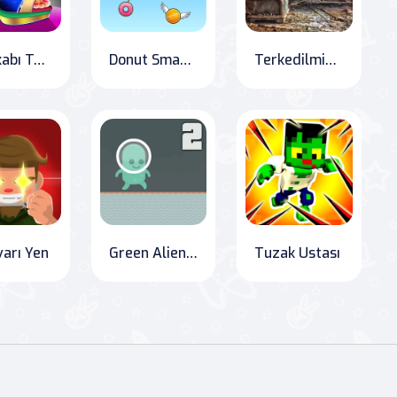
Ayakkabı Tasarımcısı
Donut Smaç Dunk
Terkedilmiş Orman Evi
arı Yen
Green Alien's Toxic Trek: Space Adventure Edition
Tuzak Ustası