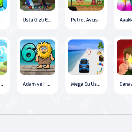
al Solo Kill
Usta Gizli Eşyaları
Petrol Avcısı
şanda Farkları Bul
Adam ve Havva 6
Mega Su Üstü Araba Yarış Oyunu 3D
Canav