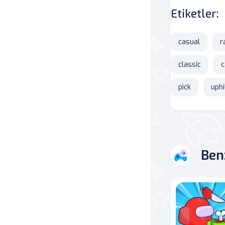
Etiketler:
Savaş
casual
r
Masa
classic
c
Masa Oyunları
pick
uphi
Kart
Bakım
Klasik Oyunlar
Ben
Dövüş
false