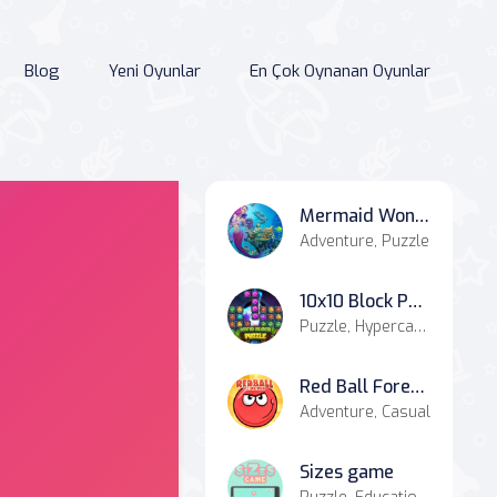
Blog
Yeni Oyunlar
En Çok Oynanan Oyunlar
Mermaid Wonders Hidden Object
Adventure, Puzzle
10x10 Block Puzzle
Puzzle, Hypercasual, Casual
Red Ball Forever
Adventure, Casual
Sizes game