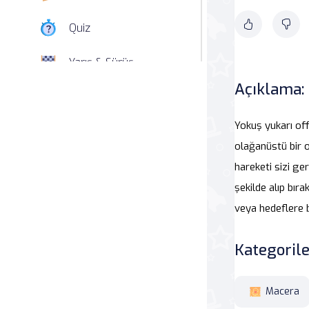
Quiz
Yarış & Sürüş
Açıklama:
Nişan
Yokuş yukarı off
Simülasyon
olağanüstü bir o
Spor
hareketi sizi ge
şekilde alıp bır
Strateji
veya hedeflere 
Macera
Kategorile
Beceri
Macera
Atari Salonu