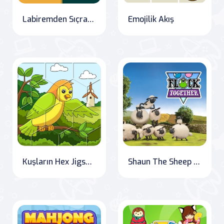
Labiremden Sıçrama
Emojilik Akış
Kuşların Hex Jigsaw'a Gözü Kapalı Çözümü
Shaun The Sheep Sürü Ol