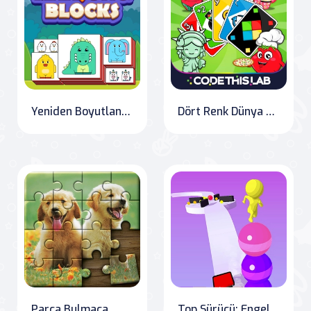
Yeniden Boyutlandır Mahjong
Dört Renk Dünya Turu Çoklu Oyuncu
Parça Bulmaca
Top Sürücü: Engelleri Aş" Translation: "Stack Rider: Overcoming Obstacles