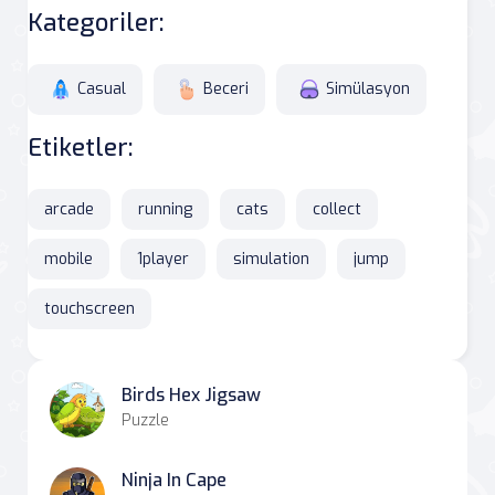
Kategoriler:
Casual
Beceri
Simülasyon
Etiketler:
arcade
running
cats
collect
mobile
1player
simulation
jump
touchscreen
Birds Hex Jigsaw
Puzzle
Ninja In Cape