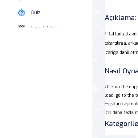
Quiz
Açıklama:
Yarış & Sürüş
1 Raftada 3 ayn
Nişan
çıkartılırsa, ar
içeriğe dahil et
Simülasyon
Nasıl Oyna
Spor
Click on the eng
Strateji
load, go to the 
Eşyaları taşımak
Macera
için daha fazla 
Beceri
Kategorile
Atari Salonu