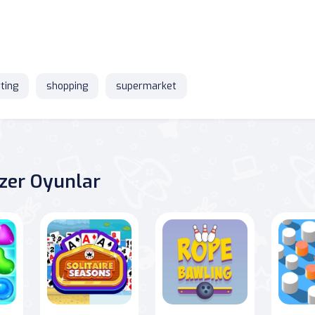
ting
shopping
supermarket
zer Oyunlar