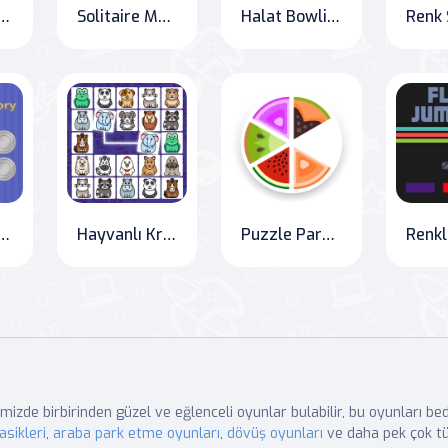
r Eşleştirme 2
Solitaire Mevsimleri
Halat Bowling
gona Hafıza
Hayvanlı Kris Mahjong
Puzzle Parçaları
mizde birbirinden güzel ve eğlenceli oyunlar bulabilir, bu oyunları b
asikleri
,
araba park etme oyunları
,
dövüş oyunları
ve daha pek çok tü