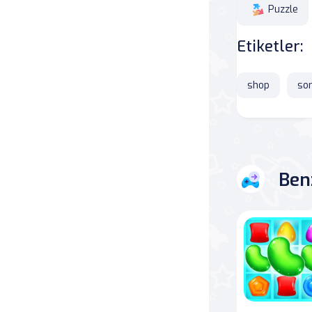
Puzzle
Savaş
Etiketler:
Masa
shop
sor
Masa Oyunları
Kart
Bakım
Ben
Klasik Oyunlar
Dövüş
false