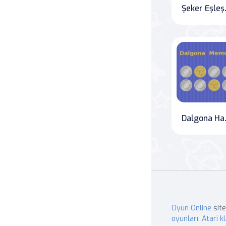
Şeke
Dal
Oyun Online
site
oyunları
,
Atari kl