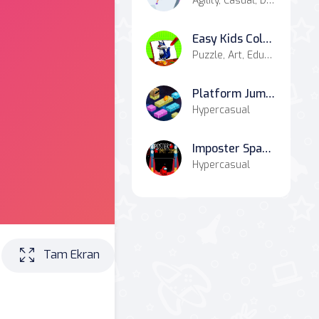
Agility, Casual, Dress-up
Easy Kids Coloring Walfs
Puzzle, Art, Educational
Platform Jumper
Hypercasual
Imposter Space Jumper
Hypercasual
Tam Ekran