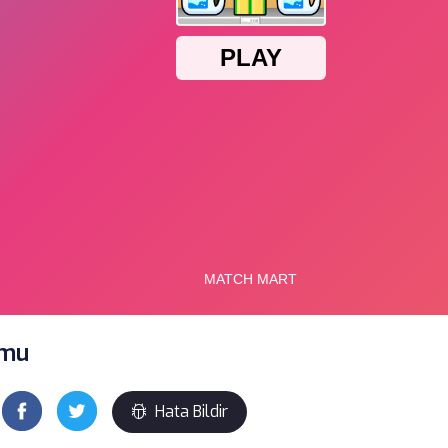
umu
Hata Bildir