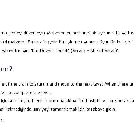
ı malzemeyi düzenleyin. Malzemeler, herhangi bir uygun raftaya taş
kadaki malzeme ön tarafa gelir. Bu eşleme oyununu Oyun.Online için Tü
meyi unutmayın: "Raf Düzeni Portalı" (Arrange Shelf Portalı)".
nır?:
ine of the train to start it and move to the next level. When there 
town to complete the level.
 için sürükleyin. Trenin motoruna tıklayarak başlatın ve bir sonraki 
mal kalmadığında, seviyeyi tamamlamak için kasabaya gidin.
r: