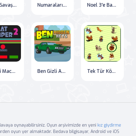
Renk Savaşçısı
Numaraları Bağla
Noel 3'e Bağla
Renkli Maceracı 2
Ben Gizli Anahtarları
Tek Tür Köpek
edavaya oynayabilirsiniz. Oyun arşivimizde en yeni
kız giydirme
rden oyun yer almaktadır. Bedava bilgisayar, Android ve iOS