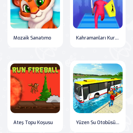
Mozaik Sanatımo
Kahramanları Kurtar ve Çatışmaya Katıl
Ateş Topu Koşusu
Yüzen Su Otobüsü Yarış Oyunu 3D