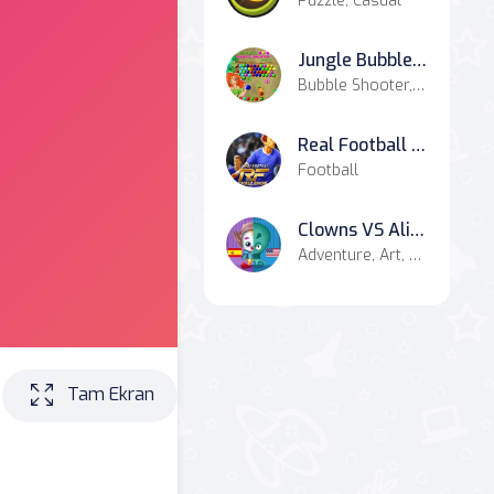
Puzzle, Casual
Jungle Bubble Shooter Mania
Bubble Shooter, Casual
Real Football Challenge
Football
Clowns VS Aliens
Adventure, Art, Battle, Casual, Combat
Tam Ekran