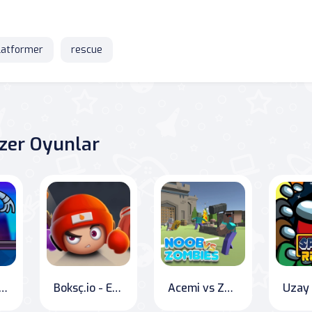
latformer
rescue
zer Oyunlar
bow Rush: The Ultimate Race!
Boksç.io - Eğlenceli io oyunları
Acemi vs Zombiler
Uzay