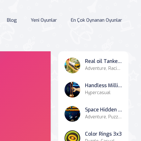
Blog
Yeni Oyunlar
En Çok Oynanan Oyunlar
Real oil Tanker Simulator Mania
Adventure, Racing & Driving, Simulation
Handless Millionaire
Hypercasual
Space Hidden Alphawords
Adventure, Puzzle, Casual
Color Rings 3x3