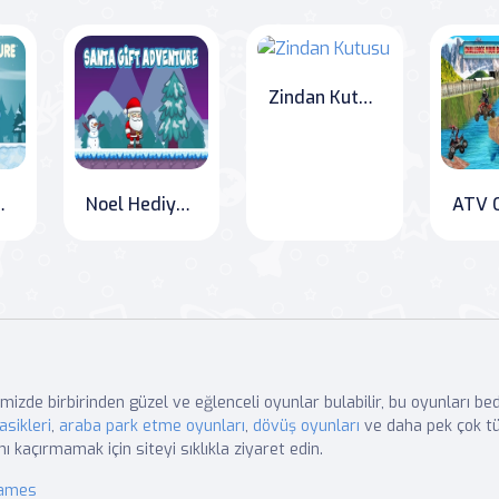
Zindan Kutusu
dventure
Noel Hediye Macerası
mizde birbirinden güzel ve eğlenceli oyunlar bulabilir, bu oyunları b
asikleri
,
araba park etme oyunları
,
dövüş oyunları
ve daha pek çok tü
nı kaçırmamak için siteyi sıklıkla ziyaret edin.
Games