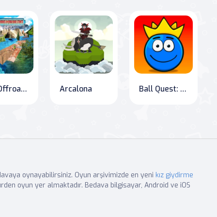
ATV Offroad Quad Bike Dağ İzleme Yarışı Mania
Arcalona
Ball Quest: The Journey for the Holy Treasure
edavaya oynayabilirsiniz. Oyun arşivimizde en yeni
kız giydirme
rden oyun yer almaktadır. Bedava bilgisayar, Android ve iOS