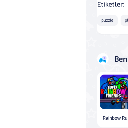
Etiketler:
Savaş
puzzle
p
Masa
Masa Oyunları
Kart
Ben
Bakım
Klasik Oyunlar
Dövüş
false
Rain