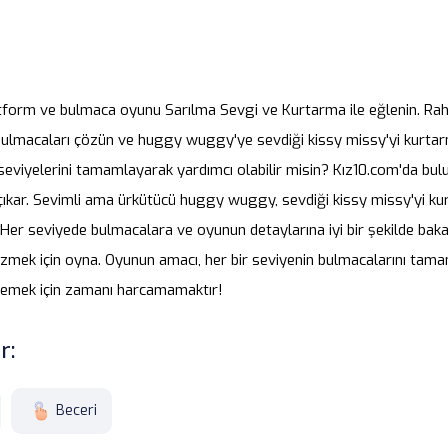
atform ve bulmaca oyunu Sarılma Sevgi ve Kurtarma ile eğlenin. Rah
 bulmacaları çözün ve huggy wuggy'ye sevdiği kissy missy'yi kurtar
eviyelerini tamamlayarak yardımcı olabilir misin? Kız10.com'da bul
çıkar. Sevimli ama ürkütücü huggy wuggy, sevdiği kissy missy'yi ku
 Her seviyede bulmacalara ve oyunun detaylarına iyi bir şekilde bak
zmek için oyna. Oyunun amacı, her bir seviyenin bulmacalarını tama
emek için zamanı harcamamaktır!
r:
Beceri