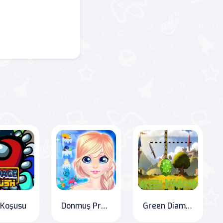
 Koşusu
Donmuş Prenses Gizli Nesne
Green Diamond