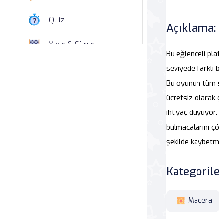
Quiz
Açıklama:
Yarış & Sürüş
Bu eğlenceli pl
Nişan
seviyede farklı
Bu oyunun tüm s
Simülasyon
ücretsiz olarak 
ihtiyaç duyuyor.
Spor
bulmacalarını çö
Strateji
şekilde kaybetm
Macera
Kategorile
Beceri
Macera
Atari Salonu