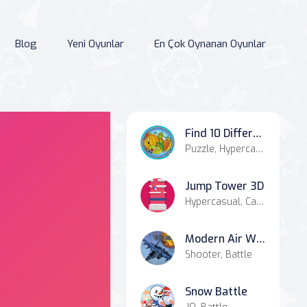
Blog
Yeni Oyunlar
En Çok Oynanan Oyunlar
Find 10 Differences
Puzzle, Hypercasual, Casual
Jump Tower 3D
Hypercasual, Casual
Modern Air Warplane WW2
Shooter, Battle
Snow Battle