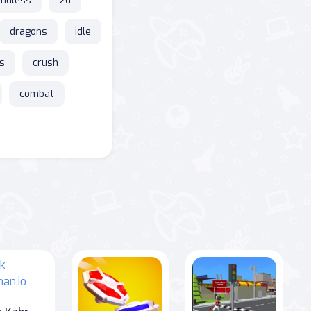
endless
2d
dragons
idle
s
crush
combat