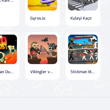
Büyük Kahraman.io
Gyros.io
Kuleyi Kaçır
Martian Outpost: Red Planet Adventure
Vikingler vs İskeletler
Stickman Maverick: The Ultimate Bad Boys Massacre