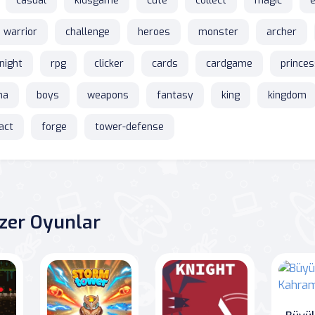
casual
kidsgame
cute
collect
magic
warrior
challenge
heroes
monster
archer
night
rpg
clicker
cards
cardgame
princes
na
boys
weapons
fantasy
king
kingdom
fact
forge
tower-defense
zer Oyunlar