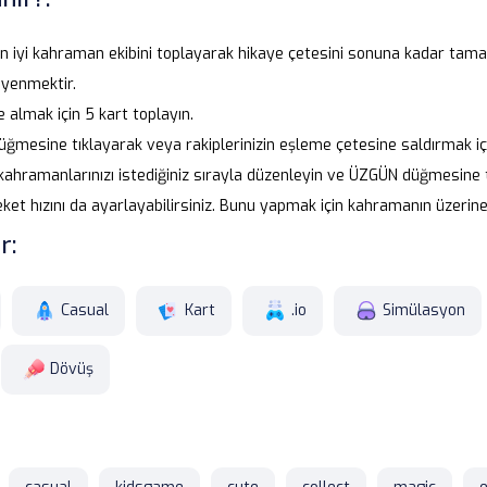
n iyi kahraman ekibini toplayarak hikaye çetesini sonuna kadar ta
 yenmektir.
e almak için 5 kart toplayın.
ğmesine tıklayarak veya rakiplerinizin eşleme çetesine saldırmak iç
kahramanlarınızı istediğiniz sırayla düzenleyin ve ÜZGÜN düğmesine t
et hızını da ayarlayabilirsiniz. Bunu yapmak için kahramanın üzerine t
r:
Casual
Kart
.io
Simülasyon
Dövüş