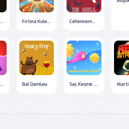
scape: Gold Rush Adventure
Fırtına Kulesi - Idle Piksel TD
Cehennemde Bir Şövalye
evletlerin Savaşı
Bal Damlası
Saç Kesme Riski: Kesme Meydan Okuması