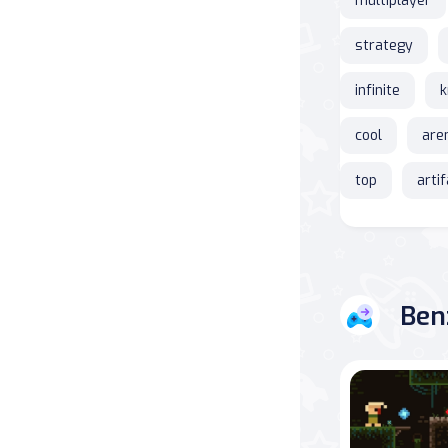
multiplayer
strategy
infinite
k
cool
are
top
arti
Ben