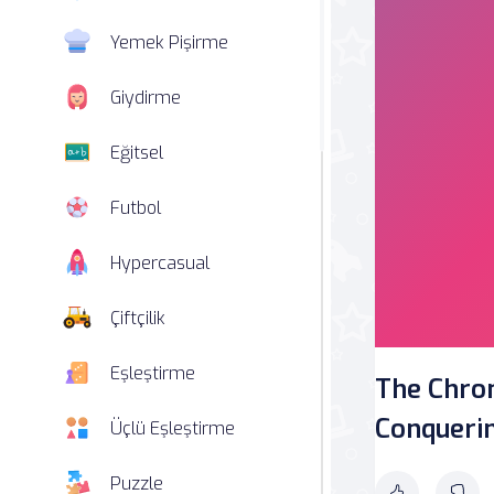
Yemek Pişirme
Giydirme
Eğitsel
Futbol
Hypercasual
Çiftçilik
Eşleştirme
The Chron
Conquerin
Üçlü Eşleştirme
Puzzle