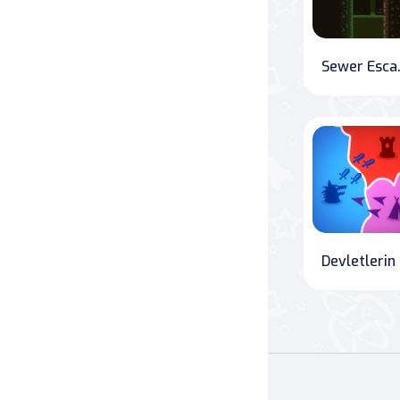
Sewer E
D