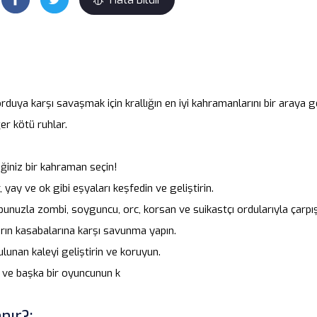
duya karşı savaşmak için krallığın en iyi kahramanlarını bir araya get
er kötü ruhlar.
ğiniz bir kahraman seçin!
ar, yay ve ok gibi eşyaları keşfedin ve geliştirin.
nuzla zombi, soyguncu, orc, korsan ve suikastçı ordularıyla çarpış
rın kasabalarına karşı savunma yapın.
lunan kaleyi geliştirin ve koruyun.
n ve başka bir oyuncunun k
nır?: