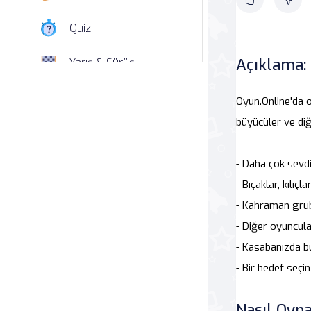
Quiz
Açıklama:
Yarış & Sürüş
Nişan
Oyun.Online'da or
büyücüler ve diğ
Simülasyon
- Daha çok sevdi
Spor
- Bıçaklar, kılıçl
Strateji
- Kahraman grubu
- Diğer oyuncula
Macera
- Kasabanızda bu
- Bir hedef seçi
Beceri
Atari Salonu
Nasıl Oyna