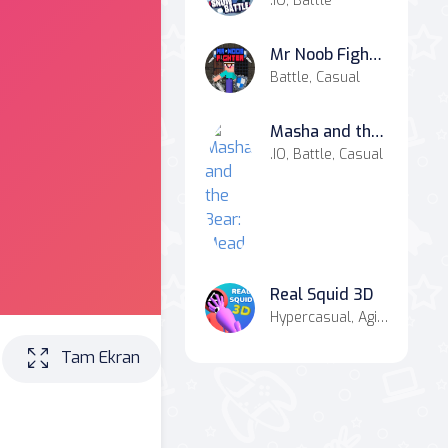
.IO, Battle
Mr Noob Fighter
Battle, Casual
Masha and the Bear: Meadows
.IO, Battle, Casual
Real Squid 3D
Hypercasual, Agility, Casual
Tam Ekran