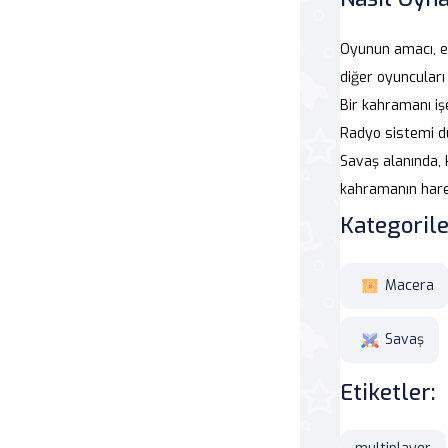
Savaş
Oyunun amacı, e
diğer oyuncuları
Masa
Bir kahramanı iş
Radyo sistemi dü
Masa Oyunları
Savaş alanında, 
kahramanın harek
Kart
Kategorile
Bakım
Macera
Klasik Oyunlar
Savaş
Dövüş
Etiketler:
false