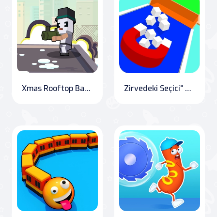
Xmas Rooftop Battles
Zirvedeki Seçici" which translates to "The Picker on Top