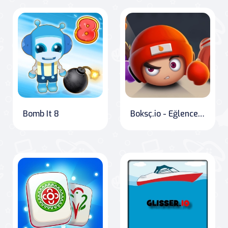
Bomb It 8
Boksç.io - Eğlenceli io oyunları