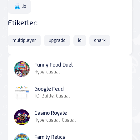
.io
Etiketler:
multiplayer
upgrade
io
shark
Funny Food Duel
Hypercasual
Google Feud
.IO, Battle, Casual
Casino Royale
Hypercasual, Casual
Family Relics