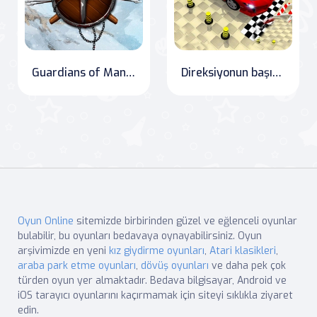
Guardians of Mangara: The Frozen Crown
Direksiyonun başına geç! - Araba Parkı Savaşı
Oyun Online
sitemizde birbirinden güzel ve eğlenceli oyunlar
bulabilir, bu oyunları bedavaya oynayabilirsiniz. Oyun
arşivimizde en yeni
kız giydirme oyunları
,
Atari klasikleri
,
araba park etme oyunları
,
dövüş oyunları
ve daha pek çok
türden oyun yer almaktadır. Bedava bilgisayar, Android ve
iOS tarayıcı oyunlarını kaçırmamak için siteyi sıklıkla ziyaret
edin.