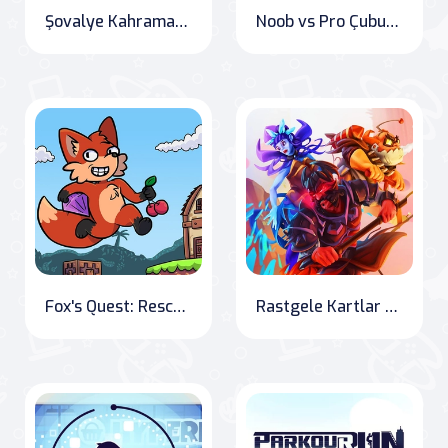
Şovalye Kahraman Macera - Boşta RPG
Noob vs Pro Çubuk Savaşı
Fox's Quest: Rescue Love in Foxy Land
Rastgele Kartlar Kule Savunması