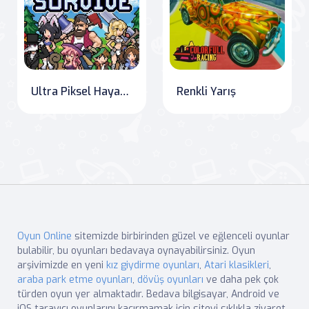
Ultra Piksel Hayatta Kalma
Renkli Yarış
Oyun Online
sitemizde birbirinden güzel ve eğlenceli oyunlar
bulabilir, bu oyunları bedavaya oynayabilirsiniz. Oyun
arşivimizde en yeni
kız giydirme oyunları
,
Atari klasikleri
,
araba park etme oyunları
,
dövüş oyunları
ve daha pek çok
türden oyun yer almaktadır. Bedava bilgisayar, Android ve
iOS tarayıcı oyunlarını kaçırmamak için siteyi sıklıkla ziyaret