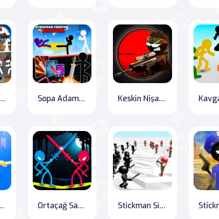
n Maverick: The Ultimate Bad Boys Massacre
Sopa Adam Savaşçı: Mega Çatışma
Keskin Nişancı: Çizgi Adam Operasyonları
lgınlığı: Parkur Savaşı
Ortaçağ Savaşları: Stick Duel
Stickman Siege: Ultimate Battle