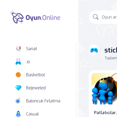
sti
Sanat
Toplam 
.io
Basketbol
Bejeweled
Baloncuk Fırlatma
Patlatıcılar: Be
Casual