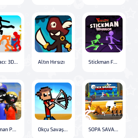
Kavgacı: 3D Street Fighting with Stickmen
Altın Hırsızı
Stickman Fury: Deadly Combat
Stickman Police: City Showdown
Okçu Savaşları
SOPA SAVAŞÇI Aksiyon Oyunu