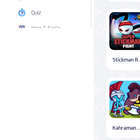
Quiz
Yarış & Sürüş
Nişan
Simülasyon
Stickman Rampag
Spor
Strateji
Macera
Beceri
Kahraman Kule 
Atari Salonu