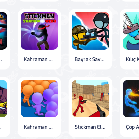
e: Unleash the Fury
Kahraman Stick Adam: Gölge Savaşçısı
Bayrak Savaşı
Savaşları
Kahraman Sayım: Ezici Boss Savaşı
Stickman Elite Shooter: Counter Terror Combat