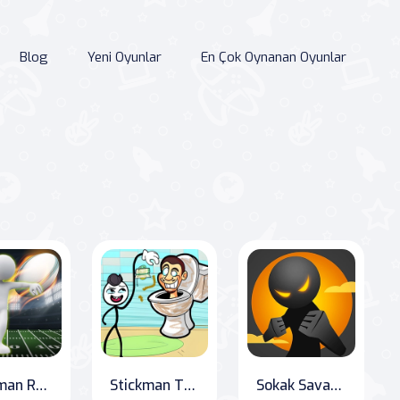
Blog
Yeni Oyunlar
En Çok Oynanan Oyunlar
Stickman Ragbi Koşu ve Vuruş
Stickman Thief: Master of Mischief
Sokak Savaşçıları: Cyber Şehri