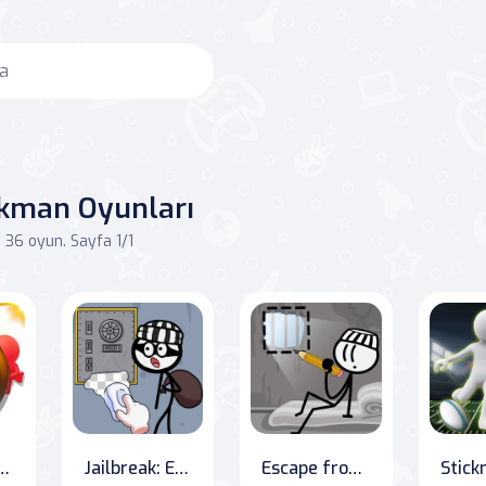
ckman Oyunları
36 oyun. Sayfa 1/1
yefendiler için Patlatıcılar Aranıyor!
Jailbreak: Erase to Escape
Escape from DOP Prison: A Stickman's Journey