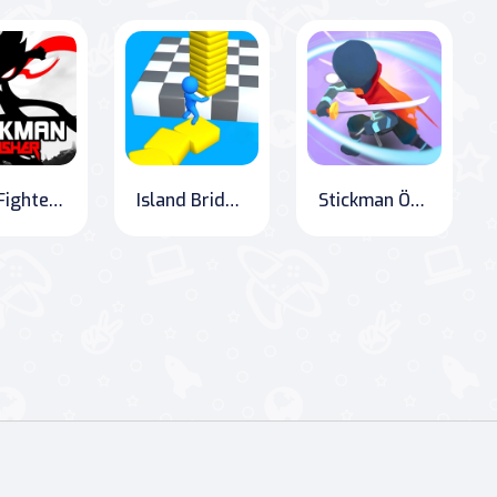
Fury Fighter: Stickman Rush
Island Bridge Builders
Stickman Öldüren