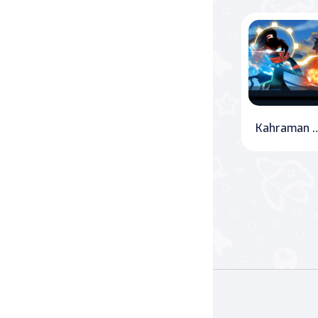
Savaş
Masa
Masa Oyunları
Kahraman Stickman Savaşı - Süper
Kart
Bakım
Klasik Oyunlar
Dövüş
false