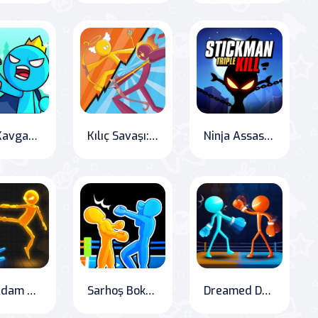
Kılıç Kavgası Online
Kılıç Savaşı: Stickdoll Arenası
Ninja Assassin: Stickman Triple Kill
Çöp Adam Dövüşü 3D
Sarhoş Boks 2
Dreamed Drunken Punch