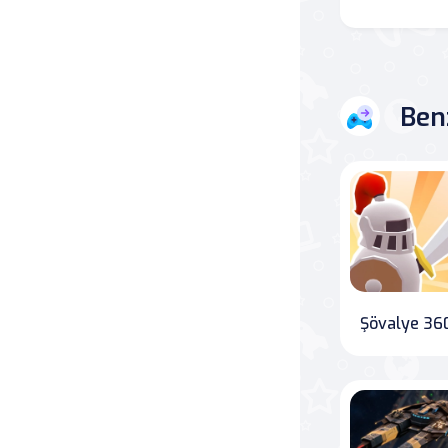
Savaş
Masa
Ben
Masa Oyunları
Kart
Bakım
Klasik Oyunlar
Şövalye 36
Dövüş
false