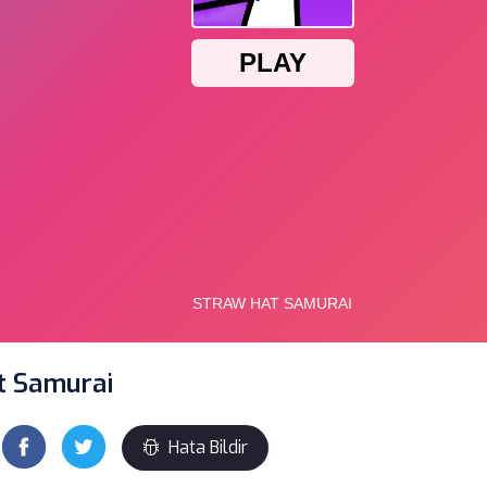
t Samurai
Hata Bildir