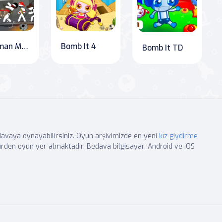
Stickman Maverick: The Ultimate Bad Boys Massacre
Bomb It 4
Bomb It TD
edavaya oynayabilirsiniz. Oyun arşivimizde en yeni
kız giydirme
rden oyun yer almaktadır. Bedava bilgisayar, Android ve iOS