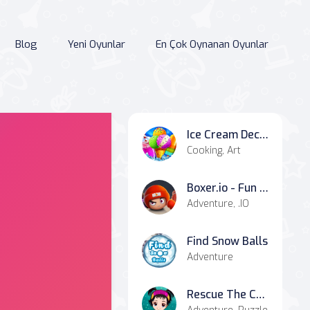
Blog
Yeni Oyunlar
En Çok Oynanan Oyunlar
Ice Cream Decoration
Cooking, Art
Boxer.io - Fun io games
Adventure, .IO
Find Snow Balls
Adventure
Rescue The Cute Little Girl