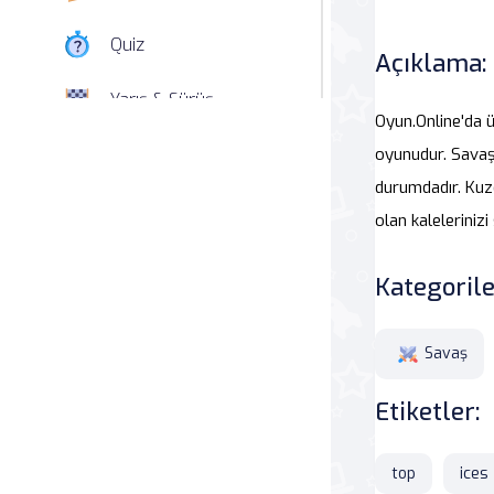
Quiz
Açıklama:
Yarış & Sürüş
Oyun.Online'da 
Nişan
oyunudur. Savaş
durumdadır. Kuz
Simülasyon
olan kaleleriniz
Spor
Kategorile
Strateji
Savaş
Macera
Etiketler:
Beceri
top
ices
Atari Salonu