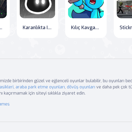
tik Savaş
Karanlıkta Işık
Kılıç Kavgası Online
mizde birbirinden güzel ve eğlenceli oyunlar bulabilir, bu oyunları b
asikleri
,
araba park etme oyunları
,
dövüş oyunları
ve daha pek çok tü
nı kaçırmamak için siteyi sıklıkla ziyaret edin.
Games