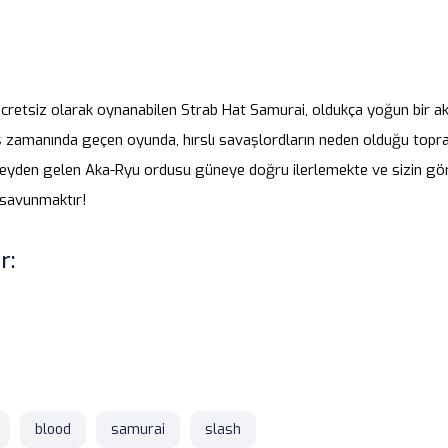
ücretsiz olarak oynanabilen Strab Hat Samurai, oldukça yoğun bir 
 zamanında geçen oyunda, hırslı savaşlordların neden olduğu topr
eyden gelen Aka-Ryu ordusu güneye doğru ilerlemekte ve sizin gör
i savunmaktır!
r:
blood
samurai
slash