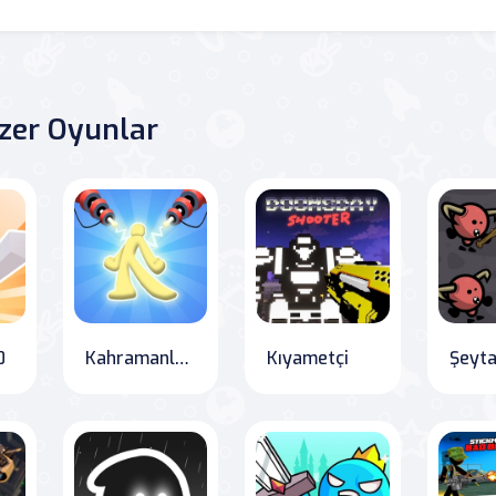
zer Oyunlar
0
Kahramanlar Inc!
Kıyametçi