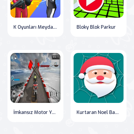
K Oyunları Meydan Okuması
Bloky Blok Parkur
İmkansız Motor Yarışı: Yarış Oyunları 3D 2019
Kurtaran Noel Baba: Örümceklerin Canine!