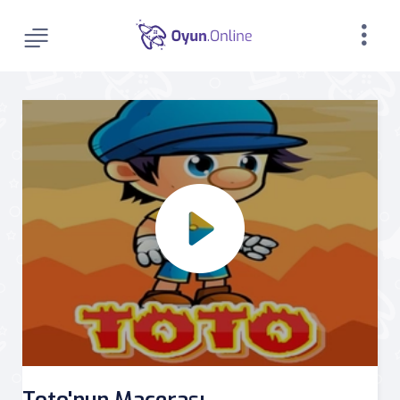
Toto'nun Macerası