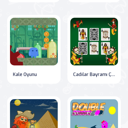
Kale Oyunu
Cadılar Bayramı Çılgın Maç