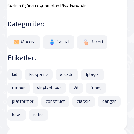
Serinin üçüncü oyunu olan Pixelkenstein.
Kategoriler:
Macera
Casual
Beceri
Etiketler:
kid
kidsgame
arcade
1player
runner
singleplayer
2d
funny
platformer
construct
classic
danger
boys
retro