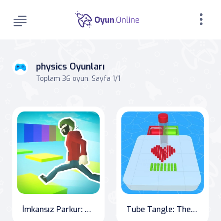
physics Oyunları
Toplam 36 oyun. Sayfa 1/1
İmkansız Parkur: Online Oyunların Zorlu Meydan Okumalarına Hazır mısın?
Tube Tangle: The Ultimate Water Sorting Challenge