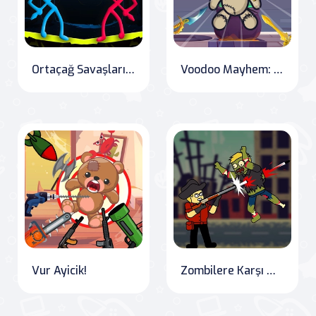
Ortaçağ Savaşları: Stick Duel
Voodoo Mayhem: Kick, Smash, and Destroy
Vur Ayicik!
Zombilere Karşı Mr Jack