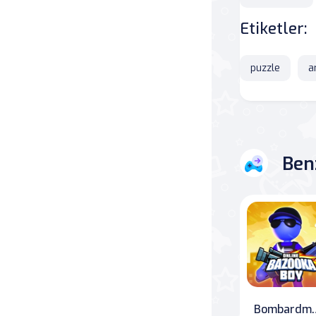
Etiketler:
Savaş
Masa
puzzle
a
Masa Oyunları
Kart
Ben
Bakım
Klasik Oyunlar
Dövüş
false
Bombardman: The Ulti