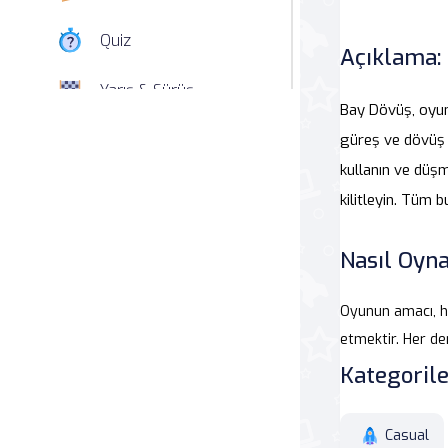
Quiz
Açıklama:
Yarış & Sürüş
Bay Dövüş, oyunc
Nişan
güreş ve dövüş 
kullanın ve düşm
Simülasyon
kilitleyin. Tüm b
Spor
Nasıl Oyna
Strateji
Oyunun amacı, h
Macera
etmektir. Her de
Kategorile
Beceri
Casual
Atari Salonu