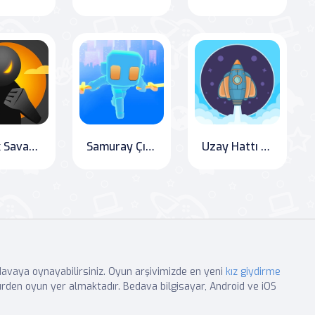
Sokak Savaşçıları: Cyber Şehri
Samuray Çılgınlığı: Parkur Savaşı
Uzay Hattı Pilotu
edavaya oynayabilirsiniz. Oyun arşivimizde en yeni
kız giydirme
rden oyun yer almaktadır. Bedava bilgisayar, Android ve iOS