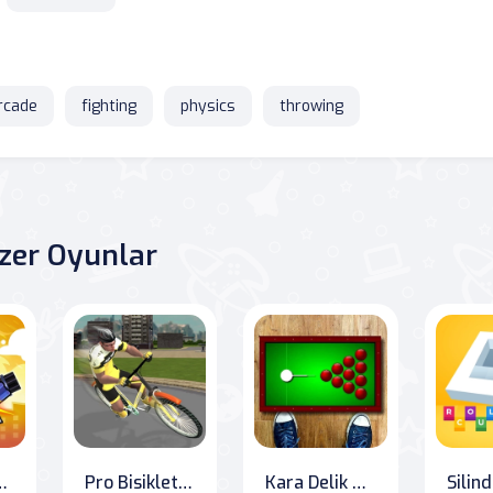
rcade
fighting
physics
throwing
zer Oyunlar
mate Explosive Adventure
Pro Bisiklet 3D Simülatörü
Kara Delik Bilardo