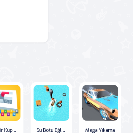
Silindir Küpler
Su Botu Eğlencesi Yarışı
Mega Yıkama