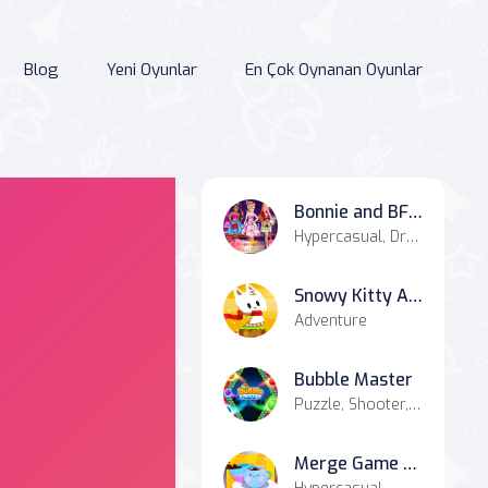
Blog
Yeni Oyunlar
En Çok Oynanan Oyunlar
Bonnie and BFFs Valentine Day Party
Hypercasual, Dress-up
Snowy Kitty Adventure
Adventure
Bubble Master
Puzzle, Shooter, Casual, Match-3
Merge Game Coffee Shop