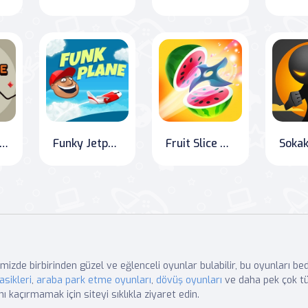
imited Rings: The Avoidance Challenge
Funky Jetpack Jive: A Sky High Adventure
Fruit Slice Frenzy: Spin to Win
mizde birbirinden güzel ve eğlenceli oyunlar bulabilir, bu oyunları b
asikleri
,
araba park etme oyunları
,
dövüş oyunları
ve daha pek çok tü
nı kaçırmamak için siteyi sıklıkla ziyaret edin.