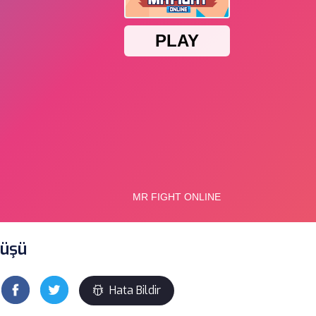
üşü
Hata Bildir