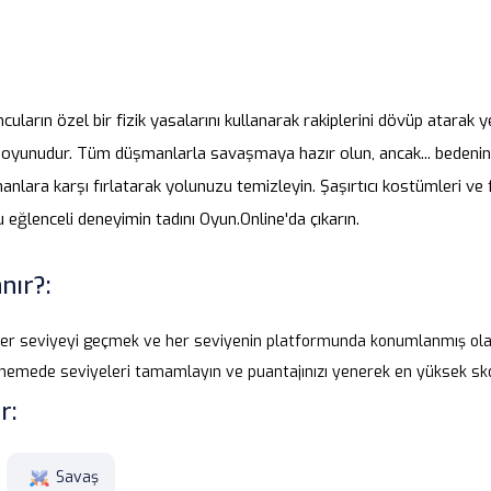
uların özel bir fizik yasalarını kullanarak rakiplerini dövüp atarak y
oyunudur. Tüm düşmanlarla savaşmaya hazır olun, ancak... bedeniniz
anlara karşı fırlatarak yolunuzu temizleyin. Şaşırtıcı kostümleri ve 
u eğlenceli deneyimin tadını Oyun.Online'da çıkarın.
nır?:
er seviyeyi geçmek ve her seviyenin platformunda konumlanmış ol
nemede seviyeleri tamamlayın ve puantajınızı yenerek en yüksek sko
r:
Savaş