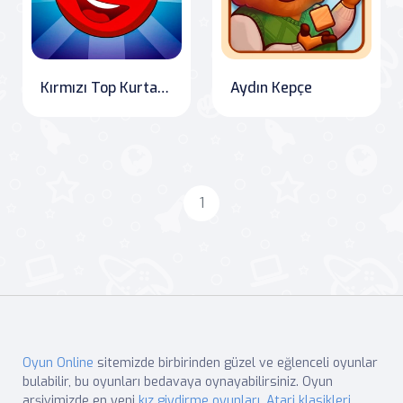
Kırmızı Top Kurtarmaya Geldi!
Aydın Kepçe
1
Oyun Online
sitemizde birbirinden güzel ve eğlenceli oyunlar
bulabilir, bu oyunları bedavaya oynayabilirsiniz. Oyun
arşivimizde en yeni
kız giydirme oyunları
,
Atari klasikleri
,