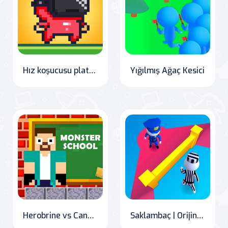
Hız koşucusu platform oyunu
Yığılmış Ağaç Kesici
Herobrine vs Canavar Okulu
Saklambaç | Orijinal HNS Stickman Oyunu