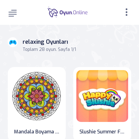
relaxing Oyunları
Toplam 28 oyun. Sayfa 1/1
Mandala Boyama Kitabı
Slushie Summer Fun"- This title captures the essence of the game by highlighting the main element of slushie drinks and the summer theme. It also hints at the addictive and fun gameplay.