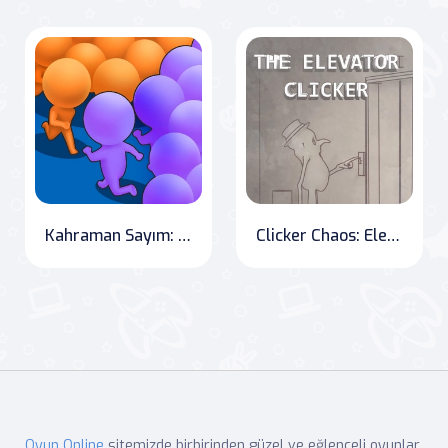
Kahraman Sayım: Ezici Boss Savaşı
Clicker Chaos: Elevator Escapades
Oyun Online
sitemizde birbirinden güzel ve eğlenceli oyunlar