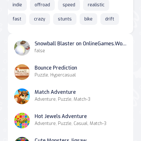
indie
offroad
speed
realistic
fast
crazy
stunts
bike
drift
Snowball Blaster on OnlineGames.World
false
Bounce Prediction
Puzzle, Hypercasual
Match Adventure
Adventure, Puzzle, Match-3
Hot Jewels Adventure
Adventure, Puzzle, Casual, Match-3
Cute Monsters Jigsaw