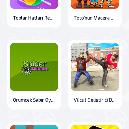
Toplar Hatları Renkleri
Toto'nun Macera Dünyası
Örümcek Sabır Oyunu 2
Vücut Geliştirici Dövüş Arenası: Güreş Oyunları