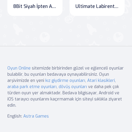
8Bit Siyah İpten Adam
Ultimate Labirent: Hepsi Biriktir! - OnlineGames.World'de heyecan dolu bir serüven
Oyun Online
sitemizde birbirinden güzel ve eğlenceli oyunlar
bulabilir, bu oyunları bedavaya oynayabilirsiniz. Oyun
arşivimizde en yeni
kız giydirme oyunları
,
Atari klasikleri
,
araba park etme oyunları
,
dövüş oyunları
ve daha pek çok
türden oyun yer almaktadır. Bedava bilgisayar, Android ve
iOS tarayıcı oyunlarını kaçırmamak için siteyi sıklıkla ziyaret
edin.
English:
Astra Games