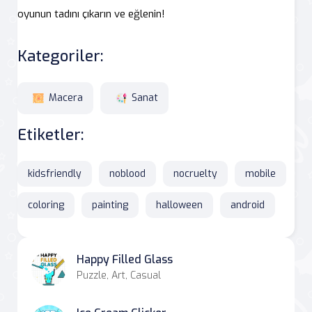
oyunun tadını çıkarın ve eğlenin!
Kategoriler:
Macera
Sanat
Etiketler:
kidsfriendly
noblood
nocruelty
mobile
coloring
painting
halloween
android
Happy Filled Glass
Puzzle, Art, Casual