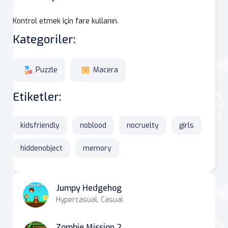
Kontrol etmek için fare kullanın.
Kategoriler:
Puzzle
Macera
Etiketler:
kidsfriendly
noblood
nocruelty
girls
hiddenobject
memory
Jumpy Hedgehog
Hypercasual, Casual
Zombie Mission 2