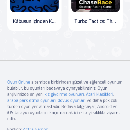
Kâbusun İçinden Kaçış
Turbo Tactics: The Ultimate eSport Racing Challenge
Oyun Online
sitemizde birbirinden güzel ve eğlenceli oyunlar
bulabilir, bu oyunları bedavaya oynayabilirsiniz. Oyun
arşivimizde en yeni
kız giydirme oyunları
,
Atari klasikleri
,
araba park etme oyunları
,
dövüş oyunları
ve daha pek çok
türden oyun yer almaktadır. Bedava bilgisayar, Android ve
iOS tarayıcı oyunlarını kaçırmamak için siteyi sıklıkla ziyaret
edin.
English:
Astra Games