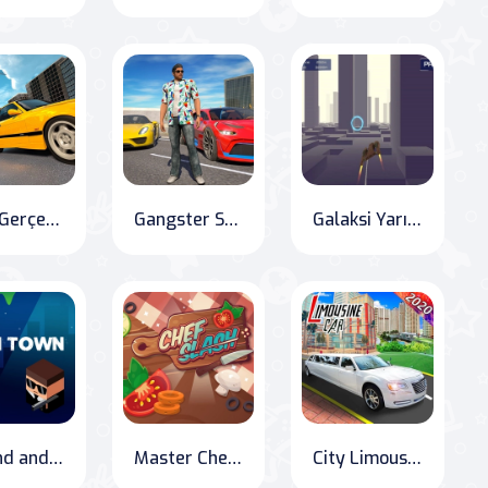
Polis Gerçek Kovalama Araba Simülatörü
Gangster Savaşçı: İntikam Senaryosu
Galaksi Yarışı: Uzay Gemisi Macerası
Defend and Destroy: Alien Town
Master Chef Challenge: Slice and Dice
City Limousine: Deluxe Wedding Taxi Driver