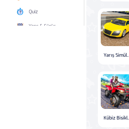
Quiz
Yarış & Sürüş
Nişan
Simülasyon
Yarış Simülat
Spor
Strateji
Macera
Beceri
Kübiz Bisikl
Atari Salonu