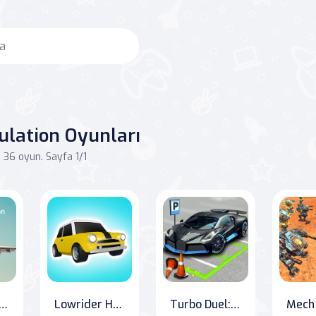
ulation Oyunları
36 oyun. Sayfa 1/1
Empire: Idle Airline Tycoon
Lowrider Hopper: Turbocharge Your Ride
Turbo Duel: A City Parking Challenge