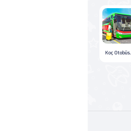
Savaş
Masa
Masa Oyunları
Koç Ot
Kart
Bakım
Klasik Oyunlar
Dövüş
false