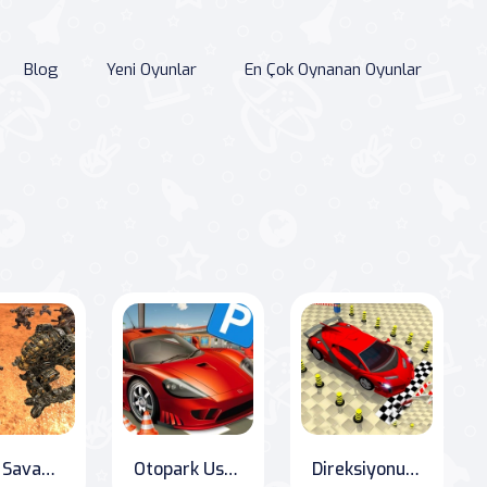
Blog
Yeni Oyunlar
En Çok Oynanan Oyunlar
Mech Savaş Simülatörü
Otopark Ustası: Online Oyunlar Dünyası'nda eğlenceyi kesintisiz yaşayın! Otopark oyunlarına yeni bir bakış açısı getiren popüler mobil oyunun geri dönüşünü kaçırmayın!
Direksiyonun başına geç! - Araba Parkı Savaşı