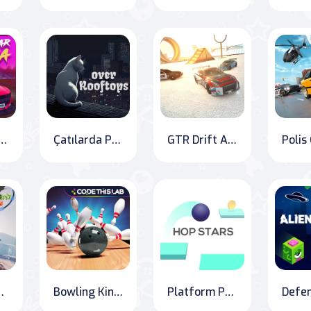
otball: Drive and Score in Ultimate Car Arena
Çatılarda Pisicik
GTR Drift Ateşi: Çılgın Sürüş Oyunu
arplane Racing
Bowling King: Show off your skills in this classic game!
Platform Pro: Hop to the Top