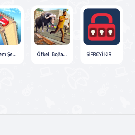
Ekstrem Şehir GT Araba Gösterileri
Öfkeli Boğa Saldırısı: Vahşi Av Simülatörü
ŞİFREYİ KIR