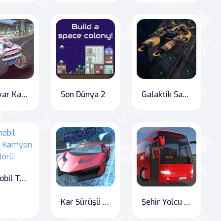
Canavar Kamyon Şovlar Ücretsiz Jeep Yarış Oyunları
Son Dünya 2
Galaktik Savaş
Otomobil Taşıyıcı Kamyon Simülatörü
Kar Sürüşü Araba Yarışı Simülatörü
Şehir Yolcu Otobüs Simülatörü Otobüs Sürme 3D