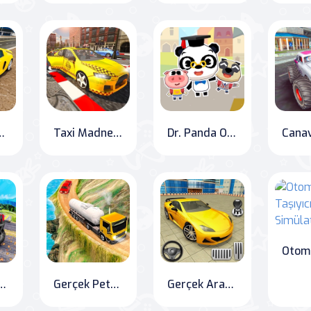
örü: Araba Yarışı
Taxi Madness: City Driving Simulator
Dr. Panda Okulu
et Trafik Yarışçısı Çılgınlığı
Gerçek Petrol Tankeri Simülatörü Çılgınlığı
Gerçek Araba Park Etme Yapbozu