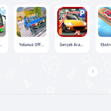
obüsü Simülatörü
Yolunuz Offroad'da: Land Cruiser Jeep Deneyimi
Gerçek Araba Parkı 2020
1