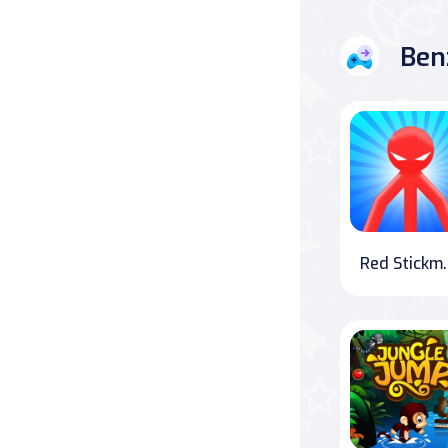
Savaş
Ben
Masa
Masa Oyunları
Kart
Bakım
Red Stickma
Klasik Oyunlar
Dövüş
false