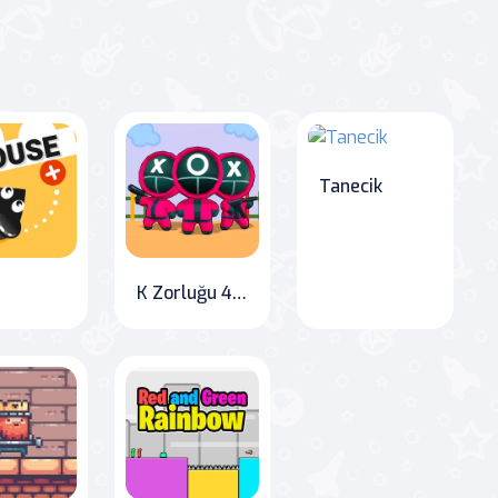
Tanecik
K Zorluğu 456