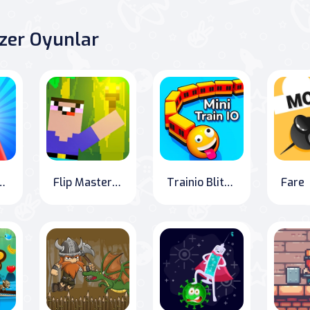
zer Oyunlar
n vs Monster School
Flip Master: Noob Edition
Trainio Blitz: The Race to be the Longest Train!
Fare