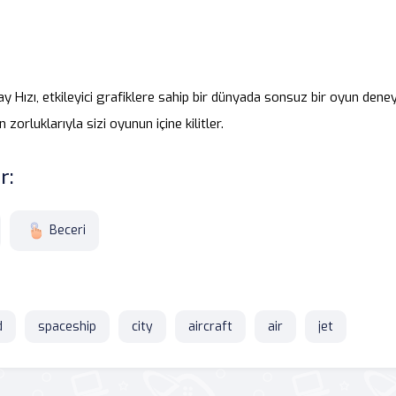
ay Hızı, etkileyici grafiklere sahip bir dünyada sonsuz bir oyun den
 zorluklarıyla sizi oyunun içine kilitler.
r:
Beceri
d
spaceship
city
aircraft
air
jet