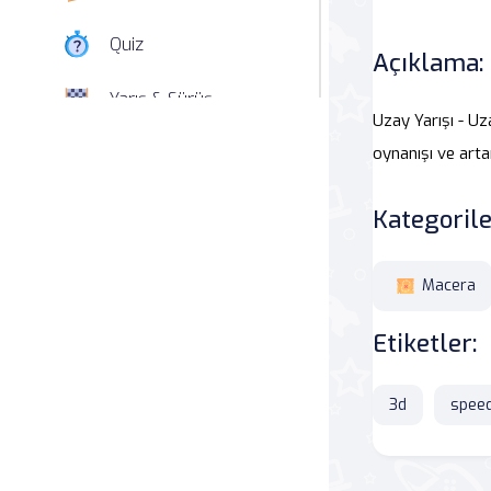
Quiz
Açıklama:
Yarış & Sürüş
Uzay Yarışı - Uz
Nişan
oynanışı ve artan
Simülasyon
Kategorile
Spor
Macera
Strateji
Etiketler:
Macera
3d
spee
Beceri
Atari Salonu