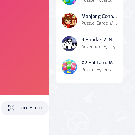
Puzzle, Hypercasual
Mahjong Connect HD
Puzzle, Cards, Mahjong & Connect
3 Pandas 2. Night
Adventure, Agility
X2 Solitaire Merge: 2048 Cards
Puzzle, Hypercasual, Cards, Casual
Tam Ekran