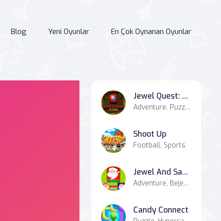
Blog
Yeni Oyunlar
En Çok Oynanan Oyunlar
Jewel Quest: Montezuma's Revenge
Adventure, Puzzle, Match-3
Shoot Up
Football, Sports
Jewel And Santa Claus
Adventure, Bejeweled, Casual, Simulation
Candy Connect