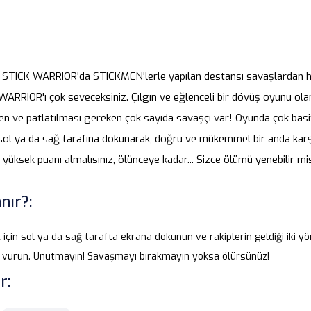
i STICK WARRIOR'da STICKMEN'lerle yapılan destansı savaşlardan
ARRIOR'ı çok seveceksiniz. Çılgın ve eğlenceli bir dövüş oyunu ola
n ve patlatılması gereken çok sayıda savaşçı var! Oyunda çok basit 
sol ya da sağ tarafına dokunarak, doğru ve mükemmel bir anda karşı
yüksek puanı almalısınız, ölünceye kadar... Sizce ölümü yenebilir mis
nır?:
için sol ya da sağ tarafta ekrana dokunun ve rakiplerin geldiği iki
vurun. Unutmayın! Savaşmayı bırakmayın yoksa ölürsünüz!
r: