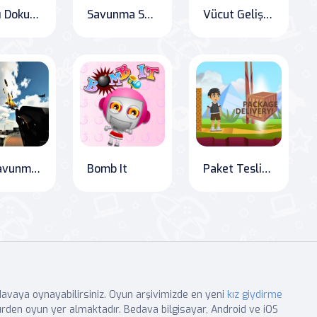
Şanslı Dokunuş
Savunma Savaşı
Vücut Geliştirici Dövüş Arenası: Güreş Oyunları
Jet Savunma: Modern Savaş
Bomb It
Paket Teslimi! için OnlineGames.World: Koşu Becerilerini Geliştir
edavaya oynayabilirsiniz. Oyun arşivimizde en yeni
kız giydirme
rden oyun yer almaktadır. Bedava bilgisayar, Android ve iOS