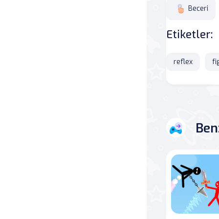
Beceri
Savaş
Etiketler:
Masa
reflex
fi
Masa Oyunları
Kart
Bakım
Ben
Klasik Oyunlar
Dövüş
false