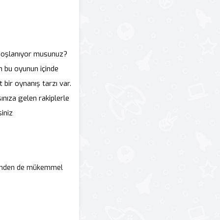
 hoşlanıyor musunuz?
n bu oyunun içinde
bir oynanış tarzı var.
nıza gelen rakiplerle
iniz
 yönden de mükemmel