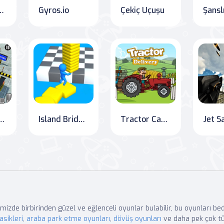
ickman Dövüşçü
Gyros.io
Çekiç Uçuşu
a Park Etme Meydan Okuması
Island Bridge Builders
Tractor Cargo Craze!
mizde birbirinden güzel ve eğlenceli oyunlar bulabilir, bu oyunları b
asikleri
,
araba park etme oyunları
,
dövüş oyunları
ve daha pek çok tü