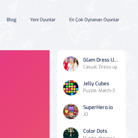
Blog
Yeni Oyunlar
En Çok Oynanan Oyunlar
Glam Dress Up - Girls Games
Casual, Dress-up
Jelly Cubes
Puzzle, Match-3
SuperHero.io
.IO
Color Dots