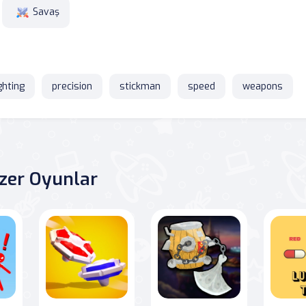
Savaş
ghting
precision
stickman
speed
weapons
zer Oyunlar