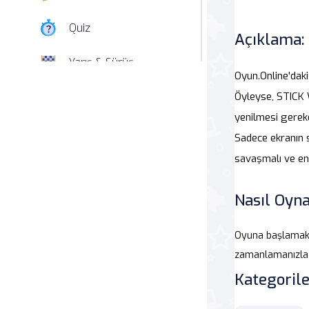
Quiz
Açıklama:
Yarış & Sürüş
Oyun.Online'dak
Nişan
Öyleyse, STICK W
yenilmesi gereke
Simülasyon
Sadece ekranın 
savaşmalı ve en 
Spor
Nasıl Oyna
Strateji
Macera
Oyuna başlamak 
zamanlamanızla 
Beceri
Kategorile
Atari Salonu