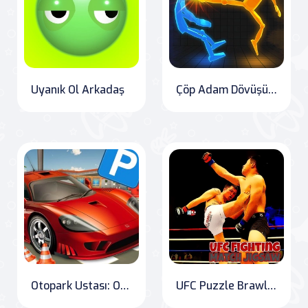
Uyanık Ol Arkadaş
Çöp Adam Dövüşü 3D
Otopark Ustası: Online Oyunlar Dünyası'nda eğlenceyi kesintisiz yaşayın! Otopark oyunlarına yeni bir bakış açısı getiren popüler mobil oyunun geri dönüşünü kaçırmayın!
UFC Puzzle Brawl: Discover the Ultimate Fighting Match!