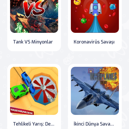
Tank VS Minyonlar
Koronavirüs Savaşı
Tehlikeli Yarış: Demolotion Derby
İkinci Dünya Savaşı Modern Uçaklar İt Dalaşı