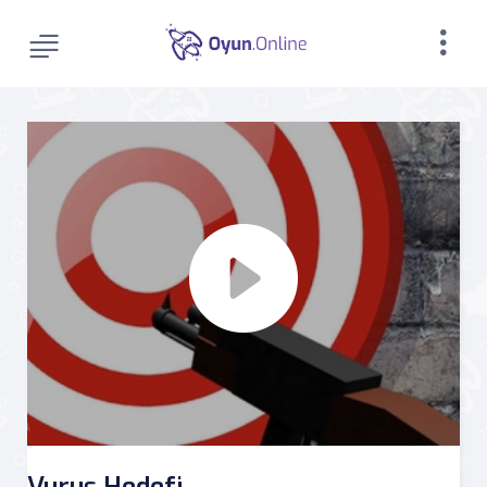
Vuruş Hedefi