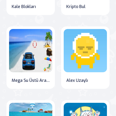
Kale Blokları
Kripto Bul
Mega Su Üstü Araba Yarış Oyunu 3D
Alex Uzaylı