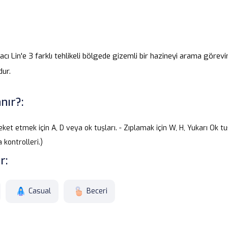
cı Lin'e 3 farklı tehlikeli bölgede gizemli bir hazineyi arama görevi
ur.
nır?:
ket etmek için A, D veya ok tuşları. - Zıplamak için W, H, Yukarı Ok 
 kontrolleri.)
r:
Casual
Beceri