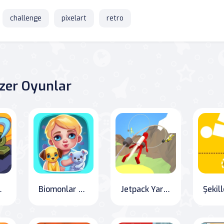
challenge
pixelart
retro
zer Oyunlar
r of Earth
Biomonlar Marketi
Jetpack Yarış Koşusu