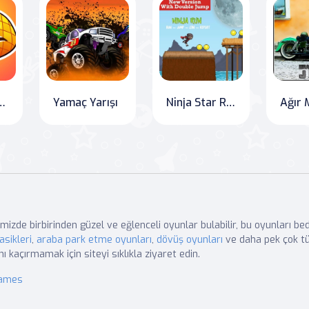
Kalemi Deluxe
Yamaç Yarışı
Ninja Star Runner: Double Jump Master
mizde birbirinden güzel ve eğlenceli oyunlar bulabilir, bu oyunları b
asikleri
,
araba park etme oyunları
,
dövüş oyunları
ve daha pek çok tü
nı kaçırmamak için siteyi sıklıkla ziyaret edin.
Games