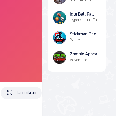
Shooter, Casual
Idle Ball Fall
Hypercasual, Casual, Simulation
Stickman Ghost Online
Battle
Zombie Apocalypse
Adventure
Tam Ekran