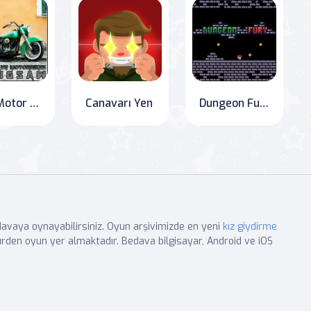
Ağır Motor Bisikletleri Bulmaca
Canavarı Yen
Dungeon Fury
edavaya oynayabilirsiniz. Oyun arşivimizde en yeni
kız giydirme
rden oyun yer almaktadır. Bedava bilgisayar, Android ve iOS