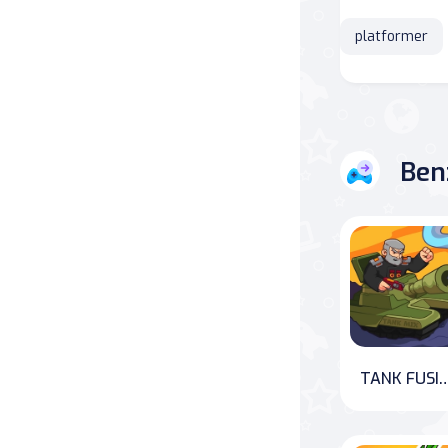
platformer
Savaş
Masa
Masa Oyunları
Ben
Kart
Bakım
Klasik Oyunlar
Dövüş
TANK FUSION: Defende
false