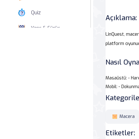
Quiz
Açıklama:
Yarış & Sürüş
LinQuest, macera
Nişan
platform oyunud
Simülasyon
Nasıl Oyna
Spor
Masaüstü: - Hare
Mobil: - Dokunma
Strateji
Kategorile
Macera
Macera
Beceri
Etiketler:
Atari Salonu