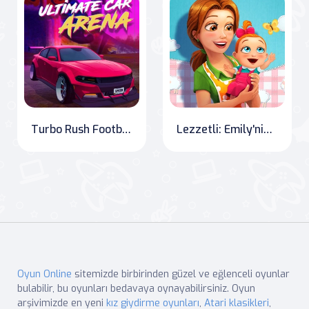
Turbo Rush Football: Drive and Score in Ultimate Car Arena
Lezzetli: Emily'nin Yeni Başlangıcı
Oyun Online
sitemizde birbirinden güzel ve eğlenceli oyunlar
bulabilir, bu oyunları bedavaya oynayabilirsiniz. Oyun
arşivimizde en yeni
kız giydirme oyunları
,
Atari klasikleri
,