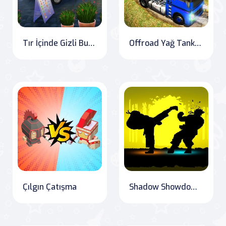
Tır İçinde Gizli Burgerler
Offroad Yağ Tankeri Nakliye Kamyonu
Çılgın Çatışma
Shadow Showdown: Fists and Fury