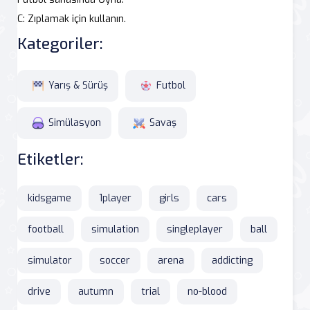
C: Zıplamak için kullanın.
Kategoriler:
Yarış & Sürüş
Futbol
Simülasyon
Savaş
Etiketler:
kidsgame
1player
girls
cars
football
simulation
singleplayer
ball
simulator
soccer
arena
addicting
drive
autumn
trial
no-blood